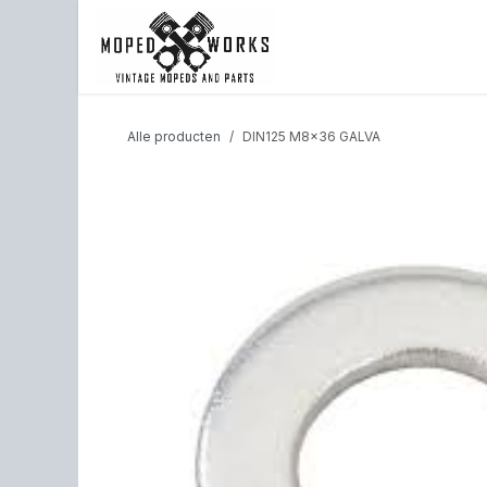
Overslaan naar inhoud
Shop
Back to website
Alle producten
DIN125 M8x36 GALVA