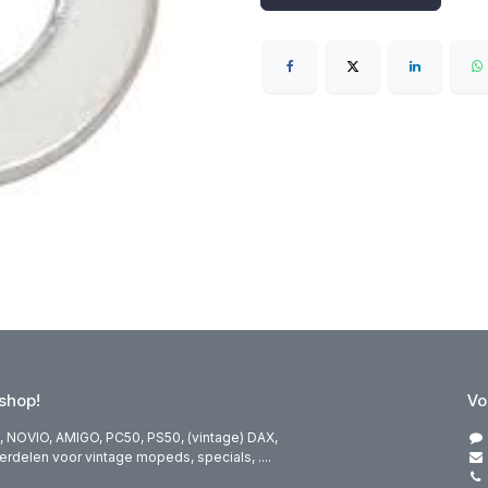
hop!
Vo
 NOVIO, AMIGO, PC50, PS50, (vintage) DAX,
elen voor vintage mopeds, specials, ....