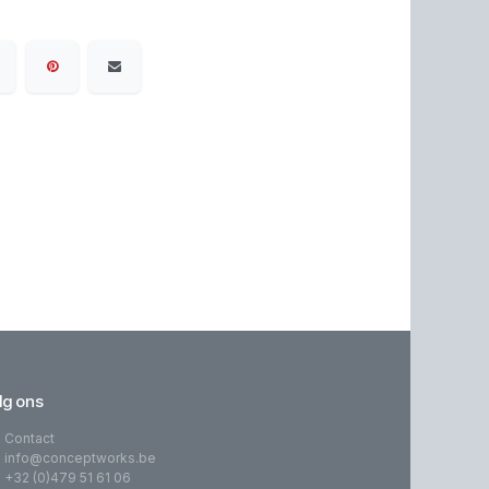
lg ons
Contact
info@conceptworks.be
+32 (0)479 51 61 06