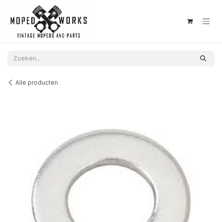
Overslaan naar inhoud
Alle producten