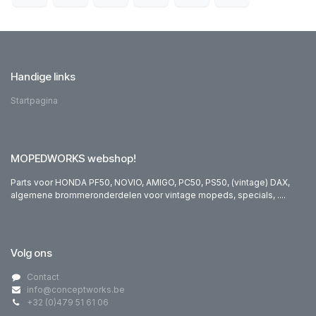
Handige links
Startpagina
MOPEDWORKS webshop!
Parts voor HONDA PF50, NOVIO, AMIGO, PC50, PS50, (vintage) DAX,
algemene brommeronderdelen voor vintage mopeds, specials, ....
Volg ons
Contact
info@conceptworks.be
+32 (0)479 51 61 06