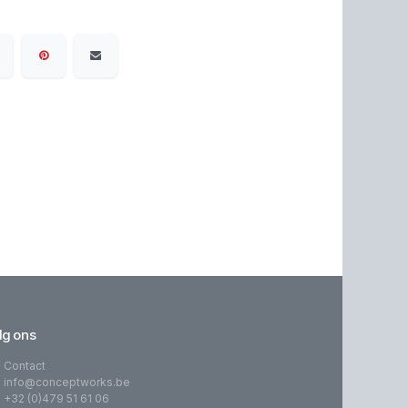
lg ons
Contact
info@conceptworks.be
+32 (0)479 51 61 06