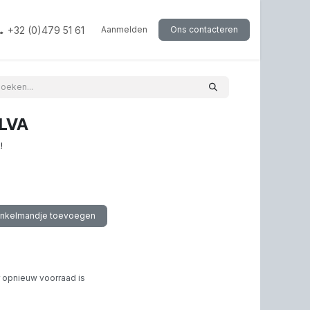
+32 (0)479 51 61
Aanmelden
Ons contacteren
LVA
!
inkelmandje toevoegen
 opnieuw voorraad is