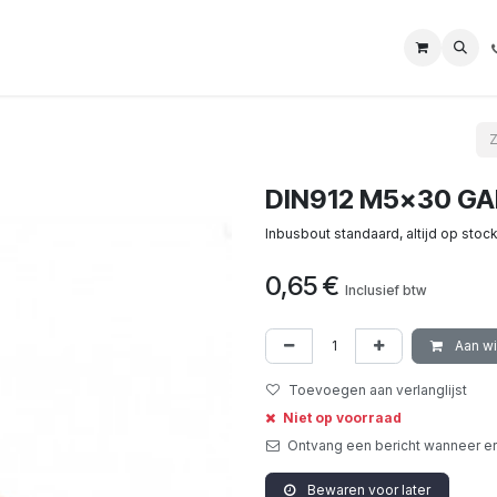
DIN912 M5x30 GA
Inbusbout standaard, altijd op stock
0,65
€
Inclusief btw
Aan w
Toevoegen aan verlanglijst
Niet op voorraad
Ontvang een bericht wanneer er
Bewaren voor later