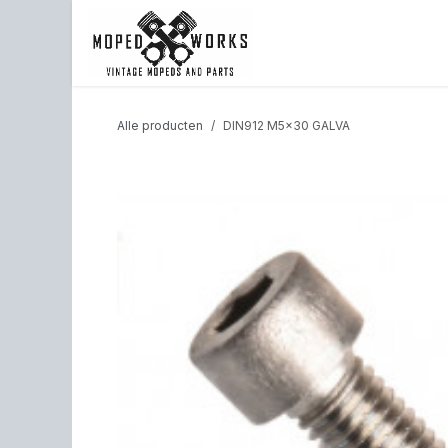
Overslaan naar inhoud
Shop
Back to website
Alle producten
DIN912 M5x30 GALVA