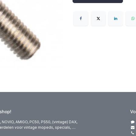
hop!
Vo
 NOVIO, AMIGO, PC50, PS50, (vintage) DAX,
elen voor vintage mopeds, specials, ....