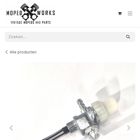
Overslaan naar inhoud
Alle producten