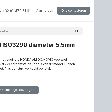
+32 (0)479 51 61
Aanmelden
Ons contacteren
l ISO3290 diameter 5.5mm
in het originele HONDA AMIGO/NOVIO voorwiel
bevat 22x chroomstalen kogels van dit model. Dienen
. Prijs per stuk, verkocht per stuk.
inkelmandje toevoegen