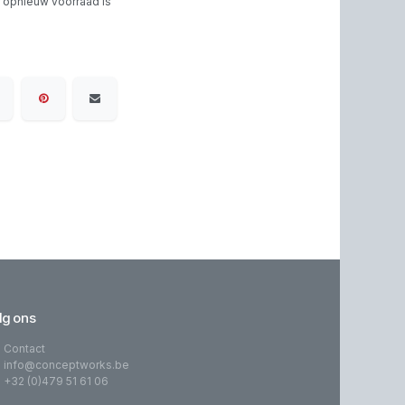
 opnieuw voorraad is
lg ons
Contact
info@conceptworks.be
+32 (0)479 51 61 06