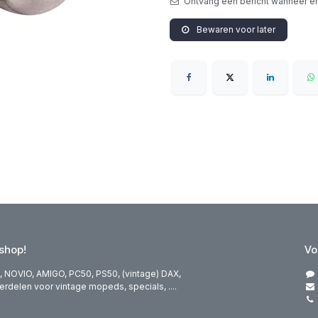
Ontvang een bericht wanneer er
Bewaren voor later
hop!
Vo
 NOVIO, AMIGO, PC50, PS50, (vintage) DAX,
elen voor vintage mopeds, specials, ....