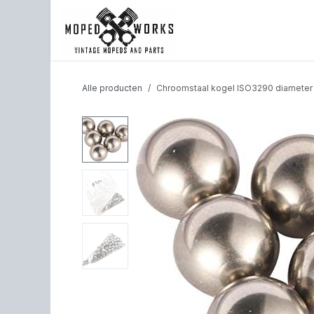
Overslaan naar inhoud
Shop
Back to website
Alle producten
Chroomstaal kogel ISO3290 diameter