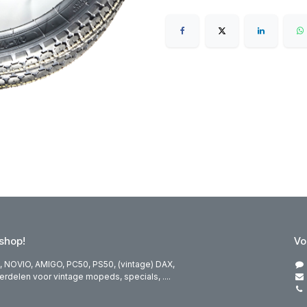
hop!
Vo
 NOVIO, AMIGO, PC50, PS50, (vintage) DAX,
elen voor vintage mopeds, specials, ....