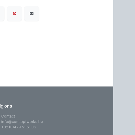
lg ons
Contact
info@conceptworks.be
+32 (0)479 51 61 06