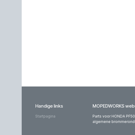
Handige links
MOPEDWORKS webs
Startpagina
Parts voor HONDA PF50,
algemene brommeronderd