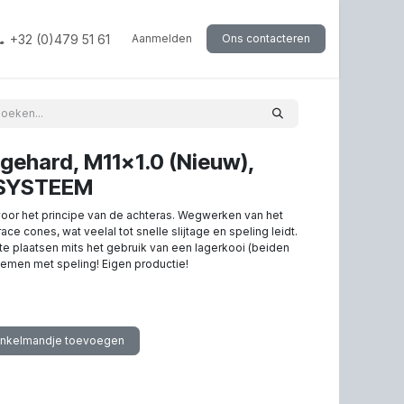
+32 (0)479 51 61
Aanmelden
Ons contacteren
 gehard, M11x1.0 (Nieuw),
RSYSTEEM
voor het principe van de achteras. Wegwerken van het
e cones, wat veelal tot snelle slijtage en speling leidt.
te plaatsen mits het gebruik van een lagerkooi (beiden
emen met speling! Eigen productie!
inkelmandje toevoegen