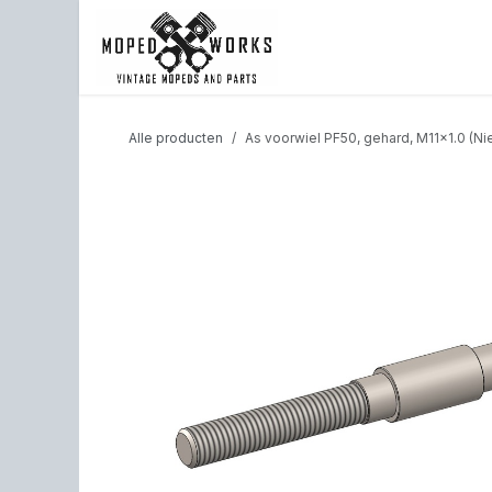
Overslaan naar inhoud
Shop
Back to website
Alle producten
As voorwiel PF50, gehard, M11x1.0 (