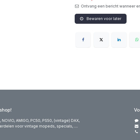
Ontvang een bericht wanneer er
Bewaren voor later
hop!
Vo
 NOVIO, AMIGO, PC50, PS50, (vintage) DAX,
elen voor vintage mopeds, specials, ....