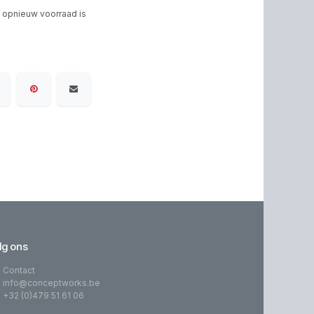
 opnieuw voorraad is
lg ons
Contact
info@conceptworks.be
+32 (0)479 51 61 06