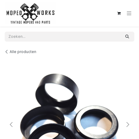
Overslaan naar inhoud
Alle producten