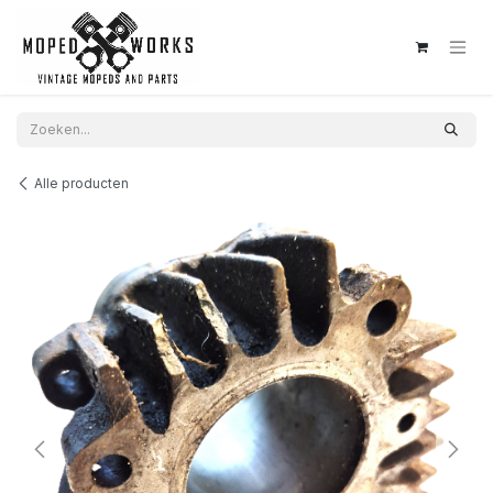
Overslaan naar inhoud
Alle producten