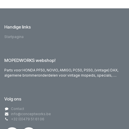
Handige links
Startpagina
MOPEDWORKS webshop!
Parts voor HONDA PF50, NOVIO, AMIGO, PC50, PS50, (vintage) DAX,
algemene brommeronderdelen voor vintage mopeds, specials, ....
Volg ons
Contact
info@conceptworks.be
+32 (0)479 51 61 06