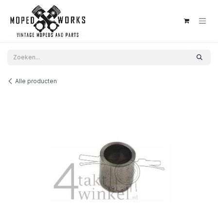
Overslaan naar inhoud
Alle producten