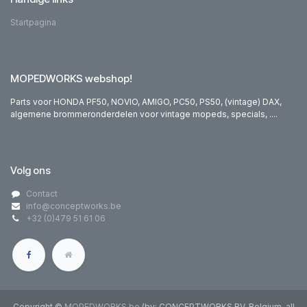
Startpagina
MOPEDWORKS webshop!
Parts voor HONDA PF50, NOVIO, AMIGO, PC50, PS50, (vintage) DAX,
algemene brommeronderdelen voor vintage mopeds, specials, ....
Volg ons
Contact
info@conceptworks.be
+32 (0)479 51 61 06
Copyright ©
MOPEDWORKS.be
(by; CONCEPTWORKS BV, Belgium, all