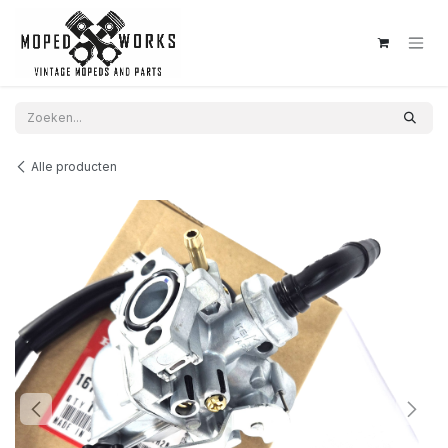
Overslaan naar inhoud
Alle producten