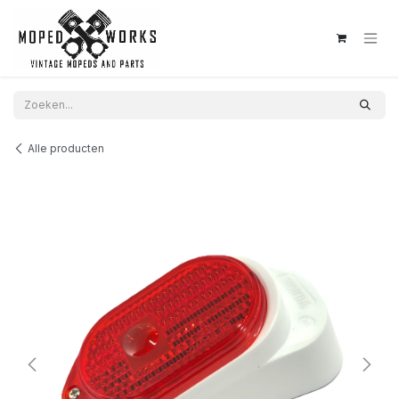
Overslaan naar inhoud
Alle producten